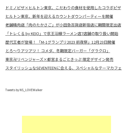
ドミノピザ×ヒルトン東京、こだわりの食材を使用したコラボピザ
ヒルトン東京、新年を迎えるカウントダウンパーティーを開催
老舗精肉店「肉のたかさご」が小田急百貨店新宿店に期間限定出店
「トレくる by KEIO」で京王沿線ラーメン店7店舗の取り扱い開始
歴代王者が登場！ 「M-1グランプリ2023 前夜祭」12月23日開催
とろ～りアツアツ！ コメダ、冬期限定バーガー「グラクロ」
東京卍リベンジャーズ×都営まるごときっぷ 限定デザイン発売
スタイリッシュなSEVENTEENに会える、スペシャルなテーマカフェ
Tweets by NS_LOVEWalker