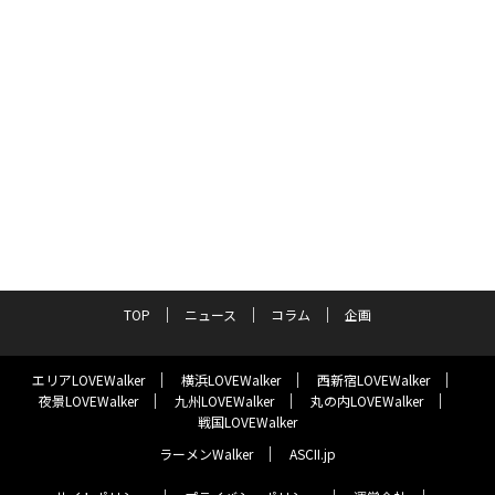
TOP
ニュース
コラム
企画
エリアLOVEWalker
横浜LOVEWalker
西新宿LOVEWalker
夜景LOVEWalker
九州LOVEWalker
丸の内LOVEWalker
戦国LOVEWalker
ラーメンWalker
ASCII.jp