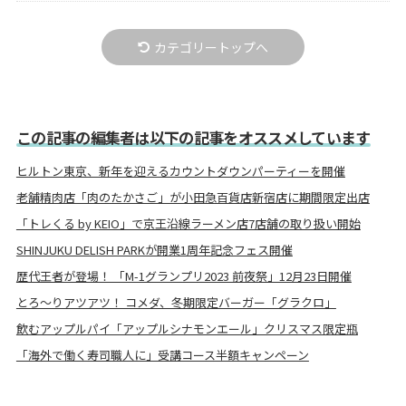
カテゴリートップへ
この記事の編集者は以下の記事をオススメしています
ヒルトン東京、新年を迎えるカウントダウンパーティーを開催
老舗精肉店「肉のたかさご」が小田急百貨店新宿店に期間限定出店
「トレくる by KEIO」で京王沿線ラーメン店7店舗の取り扱い開始
SHINJUKU DELISH PARKが開業1周年記念フェス開催
歴代王者が登場！ 「M-1グランプリ2023 前夜祭」12月23日開催
とろ～りアツアツ！ コメダ、冬期限定バーガー「グラクロ」
飲むアップルパイ「アップルシナモンエール」クリスマス限定瓶
「海外で働く寿司職人に」受講コース半額キャンペーン