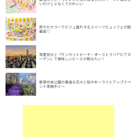
いだけじゃなくてかわいい
爽やかカラーでビジュ盛れするスイーツビュッフェが超
最高♡
常夏気分♪『サンセットビーチ・オーストラリアビアガ
ーデン』で美味しいビールが飲みたい！
新宿中央公園の春香る花々と桜の木～ライトアップイベ
ント実施中♪～