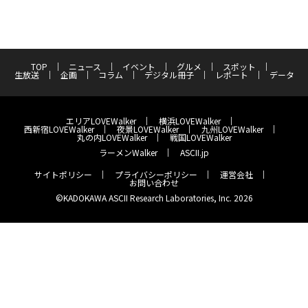
TOP
ニュース
イベント
グルメ
スポット
生放送
企画
コラム
デジタル冊子
レポート
データ
エリアLOVEWalker
横浜LOVEWalker
西新宿LOVEWalker
夜景LOVEWalker
九州LOVEWalker
丸の内LOVEWalker
戦国LOVEWalker
ラーメンWalker
ASCII.jp
サイトポリシー
プライバシーポリシー
運営会社
お問い合わせ
©KADOKAWA ASCII Research Laboratories, Inc. 2026