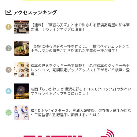
アクセスランキング
【連載】「酒呑み天国」とまで称される横浜髙島屋の和洋酒
売場。そのラインナップに注目！
「記憶に残る渾身の一杯を作ろう。」横浜ベイシェラトンで
ホテルマンの情熱が注ぎ込まれた至高の一杯が誕生！
絵本の世界をクッキー缶で体験！「名作絵本のクッキー缶セ
レクション」期間限定ポップアップストアがそごう横浜に登
場！
映画「ちいかわ 」が横浜を彩る！コスモクロック21のかわい
すぎるライトアップを見に行こう！
横浜DeNAベイスターズ、三浦大輔監督、佐野恵太選手が対談
～三浦監督が佐野選手に期待することは？