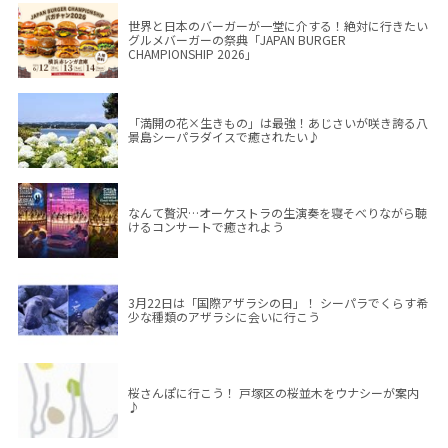
世界と日本のバーガーが一堂に介する！絶対に行きたい
グルメバーガーの祭典「JAPAN BURGER
CHAMPIONSHIP 2026」
「満開の花×生きもの」は最強！あじさいが咲き誇る八
景島シーパラダイスで癒されたい♪
なんて贅沢…オーケストラの生演奏を寝そべりながら聴
けるコンサートで癒されよう
3月22日は「国際アザラシの日」！ シーパラでくらす希
少な種類のアザラシに会いに行こう
桜さんぽに行こう！ 戸塚区の桜並木をウナシーが案内
♪