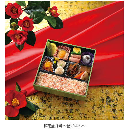
松花堂弁当 ～蟹ごはん～