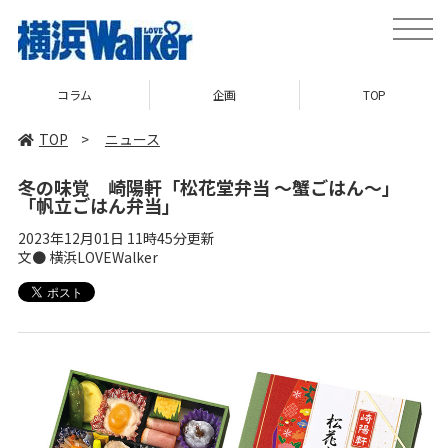
toggle
naviga
コラム
企画
TOP
TOP
>
ニュース
冬の味覚 崎陽軒「松花堂弁当 ～蟹ごはん～」
「帆立ごはん弁当」
2023年12月01日 11時45分更新
文● 横浜LOVEWalker