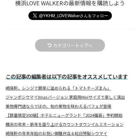
横浜LOVE WALKERの最新情報を購読しよう
カテゴリートップへ
この記事の編集者は以下の記事をオススメしています
崎陽軒、レンジで簡単に温められる「トマトチーズまん」
ジャンボシウマイXmasバージョン 家庭用Miniサイズで楽しく演出
果物専門店ならではの、旬の果物を味わえるパフェが登場
【数量限定300個】ホテルニューグランド「2024福袋」予約開始
横浜の年末・新年を盛り上げるカウントダウンイルミネーション
崎陽軒の年末年始のお祝い御膳弁当＆紅白特製シウマイ