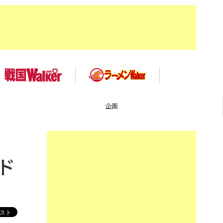
TOP
ド