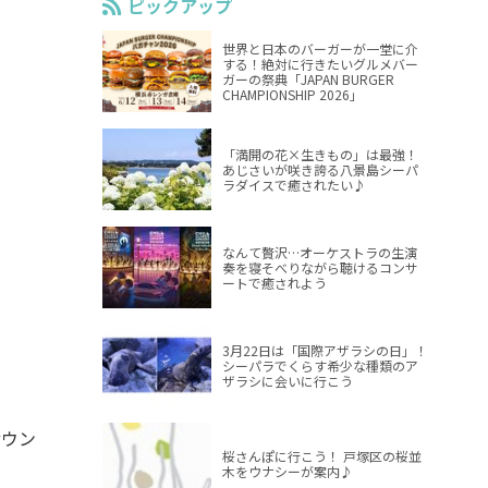
ピックアップ
世界と日本のバーガーが一堂に介
する！絶対に行きたいグルメバー
ガーの祭典「JAPAN BURGER
CHAMPIONSHIP 2026」
「満開の花×生きもの」は最強！
あじさいが咲き誇る八景島シーパ
ラダイスで癒されたい♪
なんて贅沢…オーケストラの生演
奏を寝そべりながら聴けるコンサ
ートで癒されよう
3月22日は「国際アザラシの日」！
シーパラでくらす希少な種類のア
ザラシに会いに行こう
サウン
桜さんぽに行こう！ 戸塚区の桜並
木をウナシーが案内♪