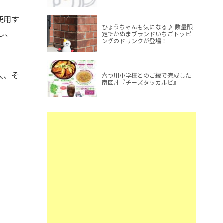
使用す
ひょうちゃんも気になる♪ 数量限
し、
定でかぬまブランドいちごトッピ
ングのドリンクが登場！
人、そ
六つ川小学校とのご縁で完成した
南区丼『チーズタッカルビ』