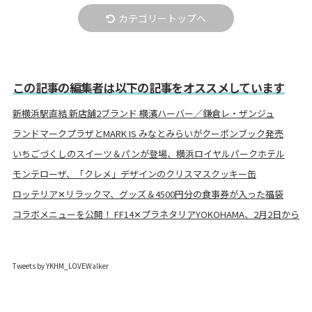
カテゴリートップへ
この記事の編集者は以下の記事をオススメしています
新横浜駅直結 新店舗2ブランド 横濱ハーバー／鎌倉レ・ザンジュ
ランドマークプラザとMARK IS みなとみらいがクーポンブック発売
いちごづくしのスイーツ＆パンが登場、横浜ロイヤルパークホテル
モンテローザ、「クレメ」デザインのクリスマスクッキー缶
ロッテリア✕リラックマ、グッズ＆4500円分の食事券が入った福袋
コラボメニューを公開！ FF14✕プラネタリアYOKOHAMA、2月2日から
Tweets by YKHM_LOVEWalker