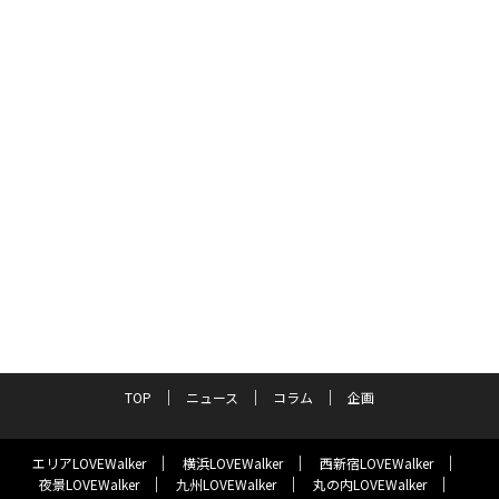
TOP
ニュース
コラム
企画
エリアLOVEWalker
横浜LOVEWalker
西新宿LOVEWalker
夜景LOVEWalker
九州LOVEWalker
丸の内LOVEWalker