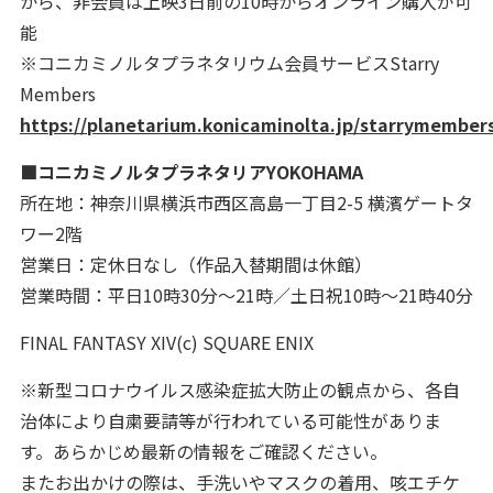
から、非会員は上映3日前の10時からオンライン購入が可
能
※コニカミノルタプラネタリウム会員サービスStarry
Members
https://planetarium.konicaminolta.jp/starrymember
■コニカミノルタプラネタリアYOKOHAMA
所在地：神奈川県横浜市西区高島一丁目2-5 横濱ゲートタ
ワー2階
営業日：定休日なし（作品入替期間は休館）
営業時間：平日10時30分～21時／土日祝10時～21時40分
FINAL FANTASY XIV(c) SQUARE ENIX
※新型コロナウイルス感染症拡大防止の観点から、各自
治体により自粛要請等が行われている可能性がありま
す。あらかじめ最新の情報をご確認ください。
またお出かけの際は、手洗いやマスクの着用、咳エチケ