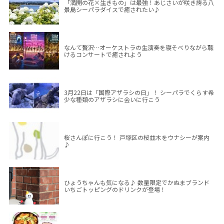
「満開の花×生きもの」は最強！あじさいが咲き誇る八
景島シーパラダイスで癒されたい♪
なんて贅沢…オーケストラの生演奏を寝そべりながら聴
けるコンサートで癒されよう
3月22日は「国際アザラシの日」！ シーパラでくらす希
少な種類のアザラシに会いに行こう
桜さんぽに行こう！ 戸塚区の桜並木をウナシーが案内
♪
ひょうちゃんも気になる♪ 数量限定でかぬまブランド
いちごトッピングのドリンクが登場！