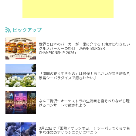
ピックアップ
世界と日本のバーガーが一堂に介する！絶対に行きたい
グルメバーガーの祭典「JAPAN BURGER
CHAMPIONSHIP 2026」
「満開の花×生きもの」は最強！あじさいが咲き誇る八
景島シーパラダイスで癒されたい♪
なんて贅沢…オーケストラの生演奏を寝そべりながら聴
けるコンサートで癒されよう
3月22日は「国際アザラシの日」！ シーパラでくらす希
少な種類のアザラシに会いに行こう