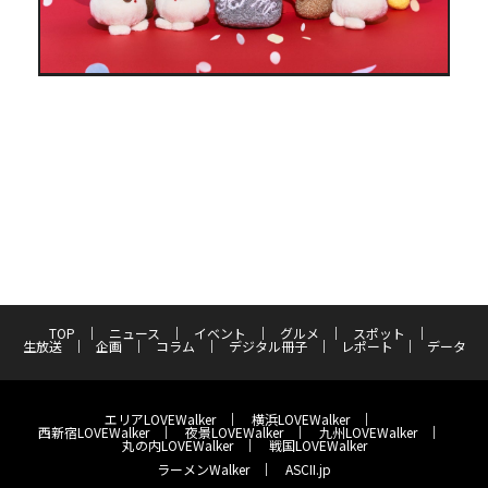
TOP
ニュース
イベント
グルメ
スポット
生放送
企画
コラム
デジタル冊子
レポート
データ
エリアLOVEWalker
横浜LOVEWalker
西新宿LOVEWalker
夜景LOVEWalker
九州LOVEWalker
丸の内LOVEWalker
戦国LOVEWalker
ラーメンWalker
ASCII.jp