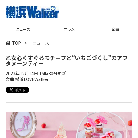
toggle
naviga
コラム
企画
TOP
TOP
>
ニュース
乙女心くすぐるモチーフと“いちごづくし”のアフ
タヌーンティー
2023年12月14日 15時30分更新
文● 横浜LOVEWalker