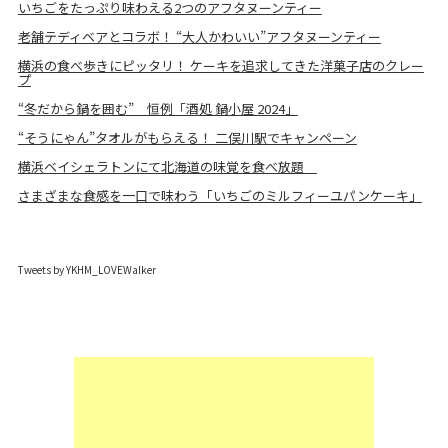
いちごをたっぷり味わえる2つのアフタヌーンティー
老舗テディベアとコラボ！ “大人かわいい”アフタヌーンティー
横浜の食べ歩きにピッタリ！ ケーキを追求してきた洋菓子店のクレー
プ
“冬だから鍋を囲む” 恒例「酒処 鍋小屋 2024」
“そうにゃん”タオルがもらえる！ 二俣川駅でキャンペーン
横浜ベイシェラトンにて北海道の味覚を食べ放題
さまざまな食感を一口で味わう「いちごのミルフィーユパンケーキ」
Tweets by YKHM_LOVEWalker