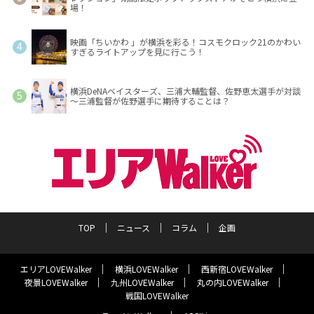
場！
映画「ちいかわ 」が横浜を彩る！コスモクロック21のかわい
すぎるライトアップを見に行こう！
横浜DeNAベイスターズ、三浦大輔監督、佐野恵太選手が対談
～三浦監督が佐野選手に期待することは？
TOP
ニュース
コラム
企画
エリアLOVEWalker
横浜LOVEWalker
西新宿LOVEWalker
夜景LOVEWalker
九州LOVEWalker
丸の内LOVEWalker
戦国LOVEWalker