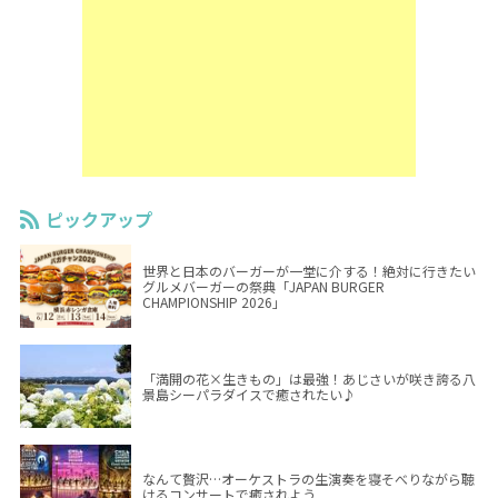
ピックアップ
世界と日本のバーガーが一堂に介する！絶対に行きたい
グルメバーガーの祭典「JAPAN BURGER
CHAMPIONSHIP 2026」
「満開の花×生きもの」は最強！あじさいが咲き誇る八
景島シーパラダイスで癒されたい♪
なんて贅沢…オーケストラの生演奏を寝そべりながら聴
けるコンサートで癒されよう