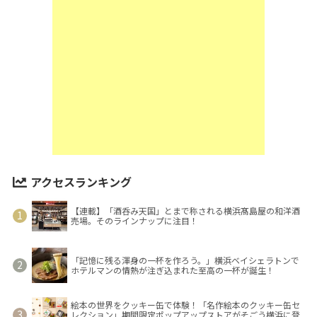
アクセスランキング
【連載】「酒呑み天国」とまで称される横浜髙島屋の和洋酒
売場。そのラインナップに注目！
「記憶に残る渾身の一杯を作ろう。」横浜ベイシェラトンで
ホテルマンの情熱が注ぎ込まれた至高の一杯が誕生！
絵本の世界をクッキー缶で体験！「名作絵本のクッキー缶セ
レクション」期間限定ポップアップストアがそごう横浜に登