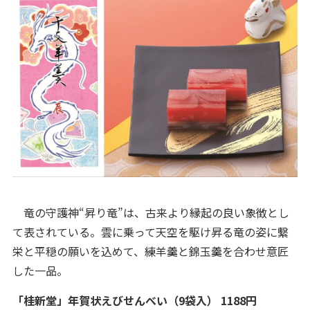
竜の守護神“昇り竜”は、古来より縁起の良い象徴とし
て表されている。雲に乗って天空を駆け昇る竜の姿に繫
栄と平穏の願いを込めて、練羊羹と錦玉羹を合わせ意匠
した一品。
「桂新堂」年賀状えびせんべい（9袋入） 1188円