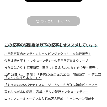
カテゴリートップへ
この記事の編集者は以下の記事をオススメしています
小田急百貨店オンラインショッピングでクッキーを先行販売！
今年は焼き芋！ アフタヌーンティーの冬季限定ミルクレープ
まだ間に合う！ 京王新宿「直前でも買えるおせち」を今年も販売へ
12月23日（土）開催！ 「新宿SDGsフェス2023」開催決定 ～第21回
「まちの先生見本市！」～
「もったいないバナナ」スムージー＆ケーキが並ぶ朝食ビュッフェ
苺をふんだんに使用！ 高級ホテルの贅沢アフタヌーンティー
ロマンスカーミュージアム入館50万人達成 キャンペーン開催中