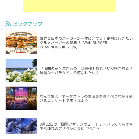
ピックアップ
世界と日本のバーガーが一堂に介する！絶対に行きたい
グルメバーガーの祭典「JAPAN BURGER
CHAMPIONSHIP 2026」
「満開の花×生きもの」は最強！あじさいが咲き誇る八
景島シーパラダイスで癒されたい♪
なんて贅沢…オーケストラの生演奏を寝そべりながら聴
けるコンサートで癒されよう
3月22日は「国際アザラシの日」！ シーパラでくらす希
少な種類のアザラシに会いに行こう