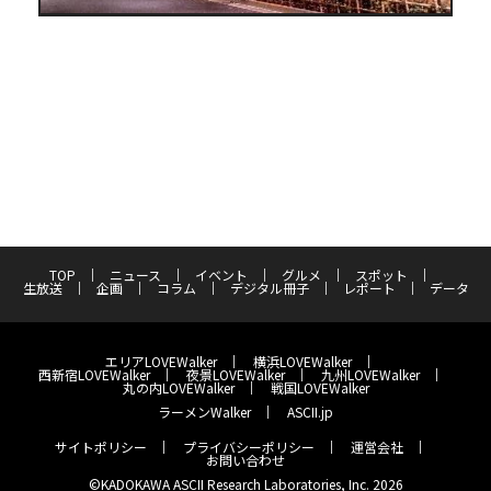
TOP
ニュース
イベント
グルメ
スポット
生放送
企画
コラム
デジタル冊子
レポート
データ
エリアLOVEWalker
横浜LOVEWalker
西新宿LOVEWalker
夜景LOVEWalker
九州LOVEWalker
丸の内LOVEWalker
戦国LOVEWalker
ラーメンWalker
ASCII.jp
サイトポリシー
プライバシーポリシー
運営会社
お問い合わせ
©KADOKAWA ASCII Research Laboratories, Inc. 2026