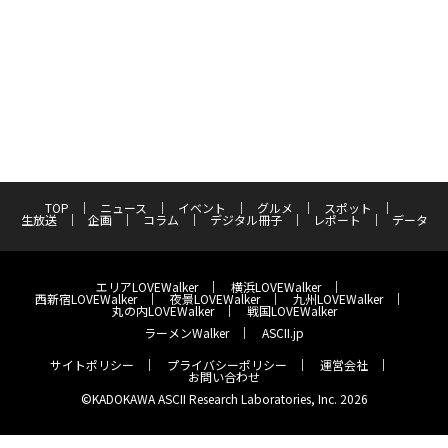
TOP
ニュース
イベント
グルメ
スポット
生放送
企画
コラム
デジタル冊子
レポート
データ
エリアLOVEWalker
横浜LOVEWalker
西新宿LOVEWalker
夜景LOVEWalker
九州LOVEWalker
丸の内LOVEWalker
戦国LOVEWalker
ラーメンWalker
ASCII.jp
サイトポリシー
プライバシーポリシー
運営会社
お問い合わせ
©KADOKAWA ASCII Research Laboratories, Inc. 2026