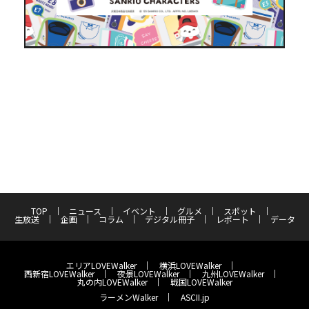
TOP
ニュース
イベント
グルメ
スポット
生放送
企画
コラム
デジタル冊子
レポート
データ
エリアLOVEWalker
横浜LOVEWalker
西新宿LOVEWalker
夜景LOVEWalker
九州LOVEWalker
丸の内LOVEWalker
戦国LOVEWalker
ラーメンWalker
ASCII.jp