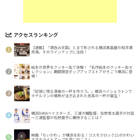
アクセスランキング
【連載】「酒呑み天国」とまで称される横浜髙島屋の和洋酒
売場。そのラインナップに注目！
絵本の世界をクッキー缶で体験！「名作絵本のクッキー缶セ
レクション」期間限定ポップアップストアがそごう横浜に登
場！
「記憶に残る渾身の一杯を作ろう。」横浜ベイシェラトンで
ホテルマンの情熱が注ぎ込まれた至高の一杯が誕生！
横浜DeNAベイスターズ、三浦大輔監督、佐野恵太選手が対談
～三浦監督が佐野選手に期待することは？
映画「ちいかわ 」が横浜を彩る！コスモクロック21のかわい
すぎるライトアップを見に行こう！