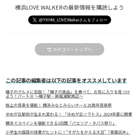
横浜LOVE WALKERの最新情報を購読しよう
カテゴリートップへ
この記事の編集者は以下の記事をオススメしています
磯子のグルメに舌鼓！「磯子の逸品」を食べて、お気に入りを見つけ
よう！パートⅢ ～磯子駅・屏風浦駅周辺～
極上の音楽を堪能！ 横浜みなとみらいホール25周年音楽祭
ゆめが丘駅前が生まれ変わる！ 「ゆめが丘ソラトス」2024年夏に開業
横浜でスペインを堪能できる3日間「パエリア・タパス祭り」
小学生の国語の授業がヒントに！“すがたをかえる大豆”「青葉区丼」