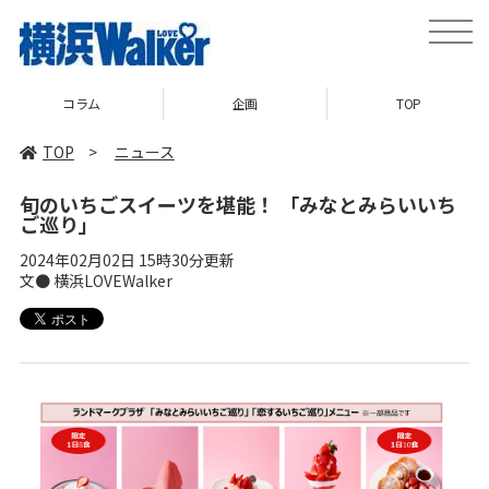
toggle
naviga
企画
TOP
ニュース
TOP
>
ニュース
旬のいちごスイーツを堪能！ 「みなとみらいいち
ご巡り」
2024年02月02日 15時30分更新
文● 横浜LOVEWalker