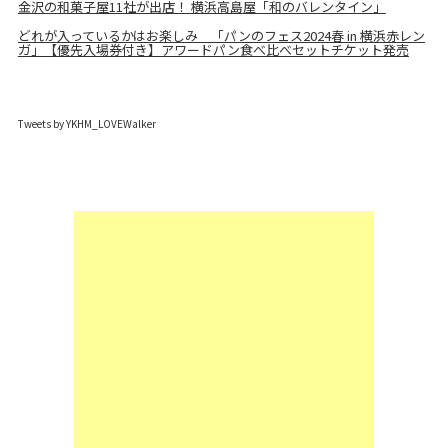
金沢の和菓子屋11社が出店！ 横浜高島屋「和のバレンタイン」
どれが入っているかはお楽しみ 「パンのフェス2024春 in 横浜赤レン
ガ」【優先入場券付き】アワードパン食べ比べセットチケット発売
Tweets by YKHM_LOVEWalker