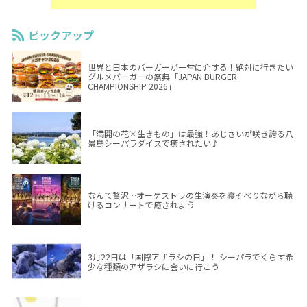
ピックアップ
世界と日本のバーガーが一堂に介する！絶対に行きたい
グルメバーガーの祭典「JAPAN BURGER
CHAMPIONSHIP 2026」
「満開の花×生きもの」は最強！あじさいが咲き誇る八
景島シーパラダイスで癒されたい♪
なんて贅沢…オーケストラの生演奏を寝そべりながら聴
けるコンサートで癒されよう
3月22日は「国際アザラシの日」！ シーパラでくらす希
少な種類のアザラシに会いに行こう