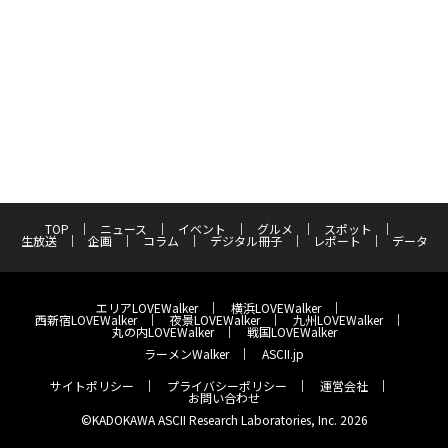
TOP
ニュース
イベント
グルメ
スポット
生放送
企画
コラム
デジタル冊子
レポート
データ
エリアLOVEWalker
横浜LOVEWalker
西新宿LOVEWalker
夜景LOVEWalker
九州LOVEWalker
丸の内LOVEWalker
戦国LOVEWalker
ラーメンWalker
ASCII.jp
サイトポリシー
プライバシーポリシー
運営会社
お問い合わせ
©KADOKAWA ASCII Research Laboratories, Inc. 2026