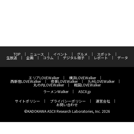
TOP
ニュース
イベント
グルメ
スポット
生放送
企画
コラム
デジタル冊子
レポート
データ
エリアLOVEWalker
横浜LOVEWalker
西新宿LOVEWalker
夜景LOVEWalker
九州LOVEWalker
丸の内LOVEWalker
戦国LOVEWalker
ラーメンWalker
ASCII.jp
サイトポリシー
プライバシーポリシー
運営会社
お問い合わせ
©KADOKAWA ASCII Research Laboratories, Inc. 2026