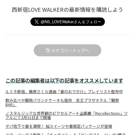
西新宿LOVE WALKERの最新情報を購読しよう
カテゴリートップへ
この記事の編集者は以下の記事をオススメしています
ルミネ新宿、藤原さくら選曲「春のおでかけ」プレイリスト配布中
飲み比べや獺祭パウンドケーキも提供 京王プラザホテル「獺祭
BAR」
ノスタルジックな世界観のピクセルアート企画展「Recollections」ツ
クルにて3月31日まで開催
デパ地下で春を満喫！ 桜スイーツや春限定パッケージが登場
スターバックス新作！ 「キャラメル」と「ピンクフルーツ」の2商品