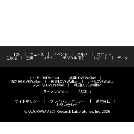
TOP
ニュース
イベント
グルメ
スポット
生放送
企画
コラム
デジタル冊子
レポート
データ
エリアLOVEWalker
横浜LOVEWalker
西新宿LOVEWalker
夜景LOVEWalker
九州LOVEWalker
丸の内LOVEWalker
戦国LOVEWalker
ラーメンWalker
ASCII.jp
サイトポリシー
プライバシーポリシー
運営会社
お問い合わせ
©KADOKAWA ASCII Research Laboratories, Inc. 2026