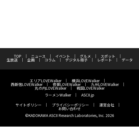
TOP
ニュース
イベント
グルメ
スポット
生放送
企画
コラム
デジタル冊子
レポート
データ
エリアLOVEWalker
横浜LOVEWalker
西新宿LOVEWalker
夜景LOVEWalker
九州LOVEWalker
丸の内LOVEWalker
戦国LOVEWalker
ラーメンWalker
ASCII.jp
サイトポリシー
プライバシーポリシー
運営会社
お問い合わせ
©KADOKAWA ASCII Research Laboratories, Inc. 2026