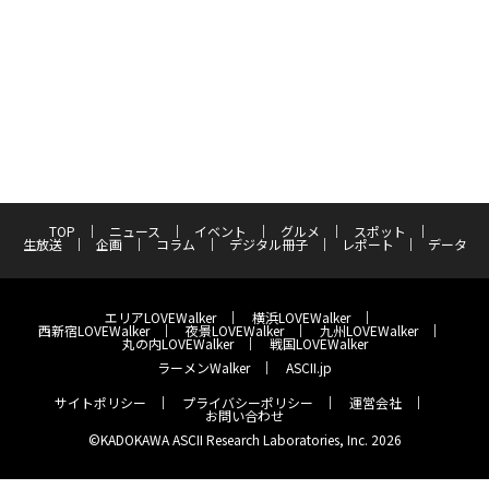
TOP
ニュース
イベント
グルメ
スポット
生放送
企画
コラム
デジタル冊子
レポート
データ
エリアLOVEWalker
横浜LOVEWalker
西新宿LOVEWalker
夜景LOVEWalker
九州LOVEWalker
丸の内LOVEWalker
戦国LOVEWalker
ラーメンWalker
ASCII.jp
サイトポリシー
プライバシーポリシー
運営会社
お問い合わせ
©KADOKAWA ASCII Research Laboratories, Inc. 2026