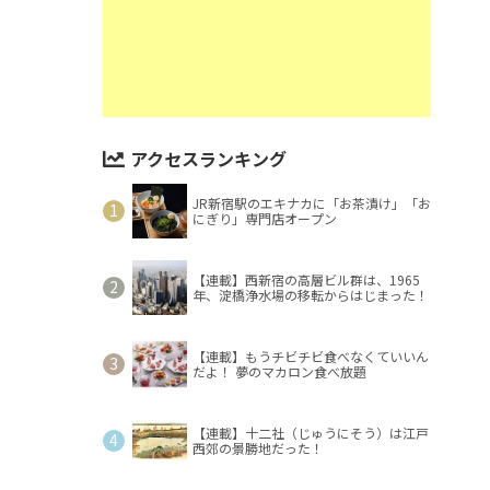
アクセスランキング
JR新宿駅のエキナカに「お茶漬け」「お
にぎり」専門店オープン
【連載】西新宿の高層ビル群は、1965
年、淀橋浄水場の移転からはじまった！
【連載】もうチビチビ食べなくていいん
だよ！ 夢のマカロン食べ放題
【連載】十二社（じゅうにそう）は江戸
西郊の景勝地だった！