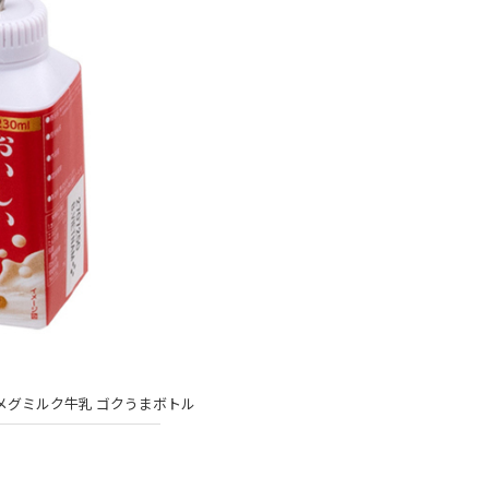
メグミルク牛乳 ゴクうまボトル