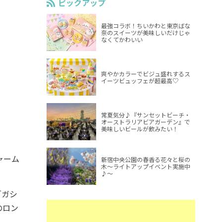
ピックアップ
最強コラボ！ちいかわと東京ばな
奈のスイーツが美味しいだけじゃ
なくてかわいい
爽やかカラーでビジュ盛れするス
イーツビュッフェが超最高♡
常夏気分♪『サンセットビーチ・
オーストラリアビアガーデン』で
美味しいビールが飲みたい！
ャーム
新宿中央公園の春香る花々と桜の
木～ライトアップイベント実施中
♪～
「ガシ
のロン