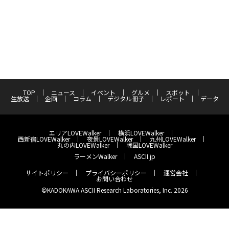
TOP
ニュース
イベント
グルメ
スポット
生放送
企画
コラム
デジタル冊子
レポート
データ
エリアLOVEWalker
横浜LOVEWalker
西新宿LOVEWalker
夜景LOVEWalker
九州LOVEWalker
丸の内LOVEWalker
戦国LOVEWalker
ラーメンWalker
ASCII.jp
サイトポリシー
プライバシーポリシー
運営会社
お問い合わせ
©KADOKAWA ASCII Research Laboratories, Inc. 2026