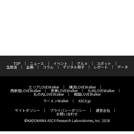
TOP
ニュース
イベント
グルメ
スポット
生放送
企画
コラム
デジタル冊子
レポート
データ
エリアLOVEWalker
横浜LOVEWalker
西新宿LOVEWalker
夜景LOVEWalker
九州LOVEWalker
丸の内LOVEWalker
戦国LOVEWalker
ラーメンWalker
ASCII.jp
サイトポリシー
プライバシーポリシー
運営会社
お問い合わせ
©KADOKAWA ASCII Research Laboratories, Inc. 2026