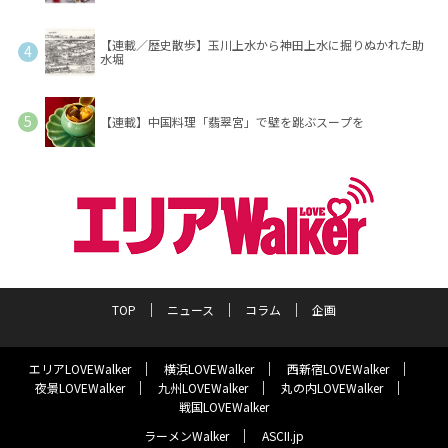
【連載／歴史散歩】玉川上水から神田上水に掘りぬかれた助
水堀
【連載】中国料理「翡翠宮」で壁を跳ぶスープを
TOP
ニュース
コラム
企画
エリアLOVEWalker
横浜LOVEWalker
西新宿LOVEWalker
夜景LOVEWalker
九州LOVEWalker
丸の内LOVEWalker
戦国LOVEWalker
ラーメンWalker
ASCII.jp