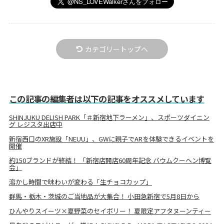
カテゴリートップへ
この記事の編集者は以下の記事をオススメしています
SHINJUKU DELISH PARK「＃新宿地下ラーメン」、スポーツダイニン
グ レジスタ出店中
新宿西口のXR施設「NEUU」、GWに親子でARを体験できるイベントを
開催
約150ブランドが終結！ 「新宿店開店60周年記念 バウムクーヘン博覧
会」
溶かし時間で味わいが変わる「生チョコカップ」
群馬・栃木・茨城のご当地品が大集合！ 小田急新宿で5月8日から
ひんやりスイーツ×夏野菜のセイボリー！ 夏限定アフタヌーンティー