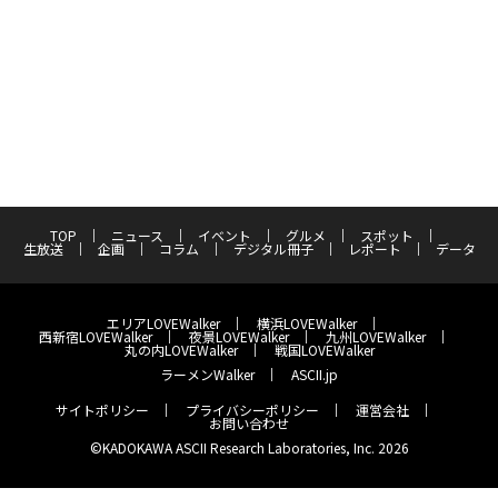
TOP
ニュース
イベント
グルメ
スポット
生放送
企画
コラム
デジタル冊子
レポート
データ
エリアLOVEWalker
横浜LOVEWalker
西新宿LOVEWalker
夜景LOVEWalker
九州LOVEWalker
丸の内LOVEWalker
戦国LOVEWalker
ラーメンWalker
ASCII.jp
サイトポリシー
プライバシーポリシー
運営会社
お問い合わせ
©KADOKAWA ASCII Research Laboratories, Inc. 2026