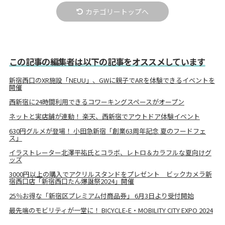
カテゴリートップへ
この記事の編集者は以下の記事をオススメしています
新宿西口のXR施設「NEUU」、GWに親子でARを体験できるイベントを
開催
西新宿に24時間利用できるコワーキングスペースがオープン
ネットと実店舗が連動！ 楽天、西新宿でアウトドア体験イベント
630円グルメが登場！ 小田急新宿「創業63周年記念 夏のフードフェ
ス」
イラストレーター北澤平祐氏とコラボ、レトロ＆カラフルな夏向けグ
ッズ
3000円以上の購入でアクリルスタンドをプレゼント ビックカメラ新
宿西口店「新宿西口たん爆誕祭2024」開催
25％お得な「新宿区プレミアム付商品券」 6月3日より受付開始
最先端のモビリティが一堂に！ BICYCLE-E・MOBILITY CITY EXPO 2024