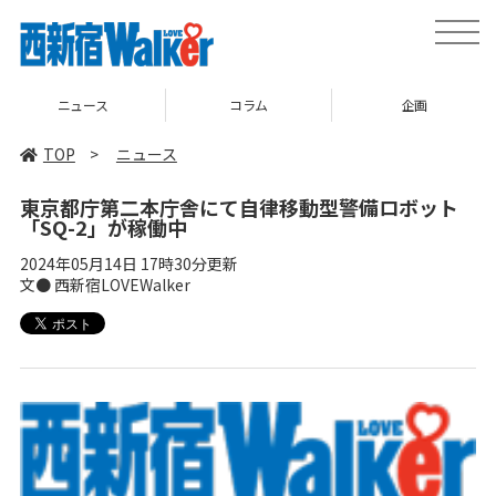
toggle
naviga
ニュース
コラム
企画
TOP
>
ニュース
東京都庁第二本庁舎にて自律移動型警備ロボット
「SQ-2」が稼働中
2024年05月14日 17時30分更新
文● 西新宿LOVEWalker