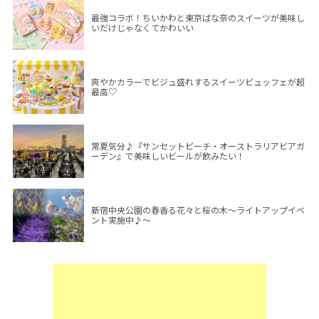
最強コラボ！ちいかわと東京ばな奈のスイーツが美味し
いだけじゃなくてかわいい
爽やかカラーでビジュ盛れするスイーツビュッフェが超
最高♡
常夏気分♪『サンセットビーチ・オーストラリアビアガ
ーデン』で美味しいビールが飲みたい！
新宿中央公園の春香る花々と桜の木～ライトアップイベ
ント実施中♪～