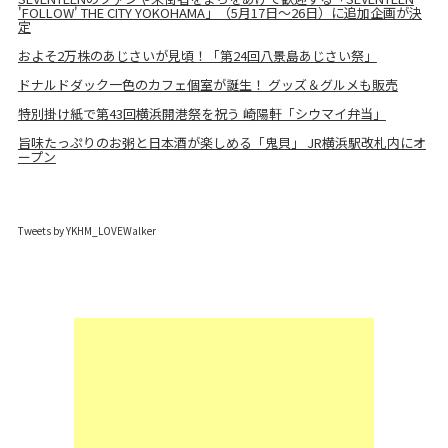
'FOLLOW' THE CITY YOKOHAMA」（5月17日～26日）に追加企画が決
定
およそ2万株のあじさいが見頃！「第24回八景島あじさい祭」
ドナルドダック一色のカフェ個室が誕生！ グッズ＆グルメも販売
特別掛け紙で第43回横浜開港祭を祝う 崎陽軒「シウマイ弁当」
旨味たっぷりのお粥と日本酒が楽しめる「鬼貝」 JR横浜駅改札内にオ
ープン
Tweets by YKHM_LOVEWalker