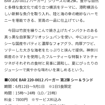
BAR 220-0012 バーガー」シリーズの第2弾。豊かな自然
と多様な食文化で成り立つ横浜をテーマに、港町横浜ら
しい新鮮な魚介を取り入れ、陸と海の幸の絶妙なハーモ
ニーを堪能できる、至高の一品に仕上げている。
今回は竹炭を練りこんで焼き上げたインパクトのある
真っ黒な自家製ブリオッシュパンを使い、中にはジュー
シーな国産牛パティと濃厚なフォアグラ、肉厚アワビ、
ソテーした大きな海老をたっぷりと挟んで提供。神奈川
県産のトマトを使用したフルーティーな特製トマトチャ
ツネがそれぞれの食材と見事に調和し、夏にぴったりの
ジューシーで爽やかな味わいを楽しめるという。
■CODE BAR 220-0012 バーガー 第2弾 シー＆ランド
期間：6月12日～9月1日 ※1日5食限定
時間：15時～24時（LO／23時）
料金：7800円 ※サービス料込み