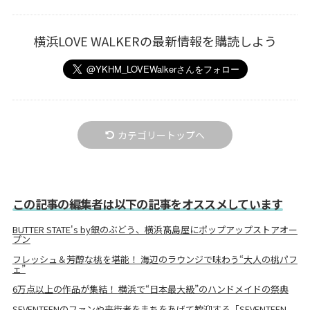
横浜LOVE WALKERの最新情報を購読しよう
カテゴリートップへ
この記事の編集者は以下の記事をオススメしています
BUTTER STATE's by銀のぶどう、横浜髙島屋にポップアップストアオー
プン
フレッシュ＆芳醇な桃を堪能！ 海辺のラウンジで味わう“大人の桃パフ
ェ”
6万点以上の作品が集結！ 横浜で“日本最大級”のハンドメイドの祭典
SEVENTEENのファンや来街者をまちをあげて歓迎する「SEVENTEEN