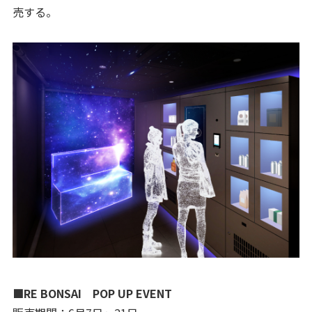
売する。
■RE BONSAI POP UP EVENT