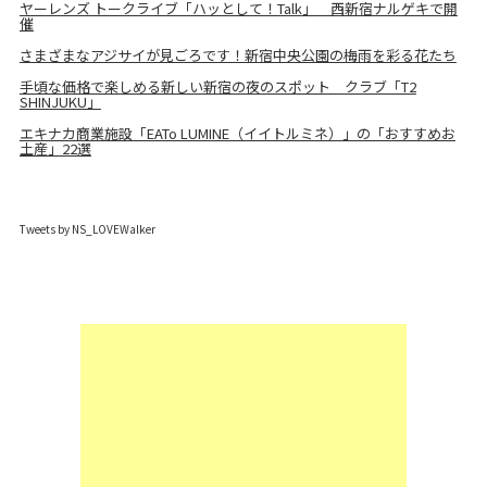
ヤーレンズ トークライブ「ハッとして！Talk」 西新宿ナルゲキで開
催
さまざまなアジサイが見ごろです！新宿中央公園の梅雨を彩る花たち
手頃な価格で楽しめる新しい新宿の夜のスポット クラブ「T2
SHINJUKU」
エキナカ商業施設「EATo LUMINE（イイトルミネ）」の「おすすめお
土産」22選
Tweets by NS_LOVEWalker