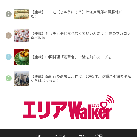
【連載】十二社（じゅうにそう）は江戸西郊の景勝地だっ
た！
【連載】もうチビチビ食べなくていいんだよ！ 夢のマカロン
食べ放題
【連載】中国料理「翡翠宮」で壁を跳ぶスープを
【連載】西新宿の高層ビル群は、1965年、淀橋浄水場の移転
からはじまった！
TOP
ニュース
コラム
企画