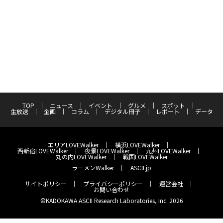
TOP
ニュース
イベント
グルメ
スポット
生放送
企画
コラム
デジタル冊子
レポート
データ
エリアLOVEWalker
横浜LOVEWalker
西新宿LOVEWalker
夜景LOVEWalker
九州LOVEWalker
丸の内LOVEWalker
戦国LOVEWalker
ラーメンWalker
ASCII.jp
サイトポリシー
プライバシーポリシー
運営会社
お問い合わせ
©KADOKAWA ASCII Research Laboratories, Inc. 2026