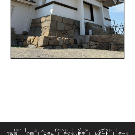
TOP
ニュース
イベント
グルメ
スポット
生放送
企画
コラム
デジタル冊子
レポート
データ