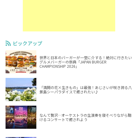
ピックアップ
世界と日本のバーガーが一堂に介する！絶対に行きたい
グルメバーガーの祭典「JAPAN BURGER
CHAMPIONSHIP 2026」
「満開の花×生きもの」は最強！あじさいが咲き誇る八
景島シーパラダイスで癒されたい♪
なんて贅沢…オーケストラの生演奏を寝そべりながら聴
けるコンサートで癒されよう