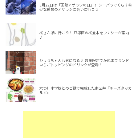
3月22日は「国際アザラシの日」！ シーパラでくらす希
少な種類のアザラシに会いに行こう
桜さんぽに行こう！ 戸塚区の桜並木をウナシーが案内
♪
ひょうちゃんも気になる♪ 数量限定でかぬまブランド
いちごトッピングのドリンクが登場！
六つ川小学校とのご縁で完成した南区丼『チーズタッカ
ルビ』