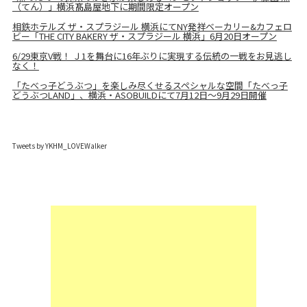
（てん）」横浜髙島屋地下に期間限定オープン
相鉄ホテルズ ザ・スプラジール 横浜にてNY発祥ベーカリー&カフェロ
ビー「THE CITY BAKERY ザ・スプラジール 横浜」6月20日オープン
6/29東京V戦！ Ｊ1を舞台に16年ぶりに実現する伝統の一戦をお見逃し
なく！
「たべっ子どうぶつ」を楽しみ尽くせるスペシャルな空間「たべっ子
どうぶつLAND」、横浜・ASOBUILDにて7月12日～9月29日開催
Tweets by YKHM_LOVEWalker