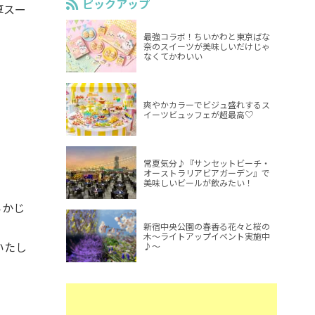
ピックアップ
厚スー
最強コラボ！ちいかわと東京ばな
奈のスイーツが美味しいだけじゃ
なくてかわいい
爽やかカラーでビジュ盛れするス
イーツビュッフェが超最高♡
常夏気分♪『サンセットビーチ・
オーストラリアビアガーデン』で
美味しいビールが飲みたい！
らかじ
新宿中央公園の春香る花々と桜の
木～ライトアップイベント実施中
いたし
♪～