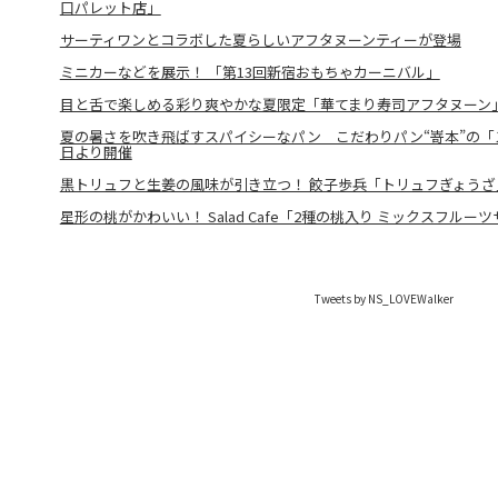
口パレット店」
サーティワンとコラボした夏らしいアフタヌーンティーが登場
ミニカーなどを展示！ 「第13回新宿おもちゃカーニバル」
目と舌で楽しめる彩り爽やかな夏限定「華てまり寿司アフタヌーン
夏の暑さを吹き飛ばすスパイシーなパン こだわりパン“嵜本”の「ス
日より開催
黒トリュフと生姜の風味が引き立つ！ 餃子歩兵「トリュフぎょうざ
星形の桃がかわいい！ Salad Cafe「2種の桃入り ミックスフルー
Tweets by NS_LOVEWalker