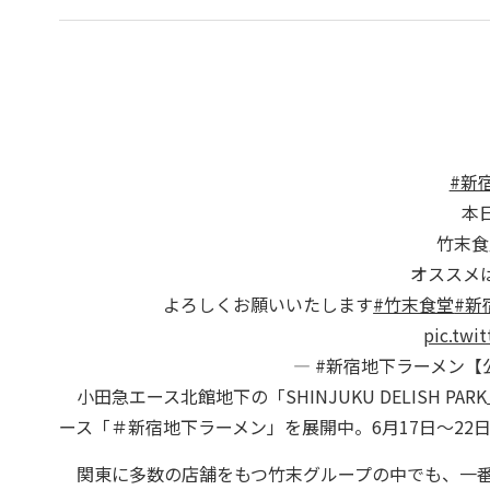
#新
本
竹末食
オススメ
よろしくお願いいたします
#竹末食堂
#新
pic.twi
— #新宿地下ラーメン【公式】
小田急エース北館地下の「SHINJUKU DELISH P
ース「＃新宿地下ラーメン」を展開中。6月17日～2
関東に多数の店舗をもつ竹末グループの中でも、一番