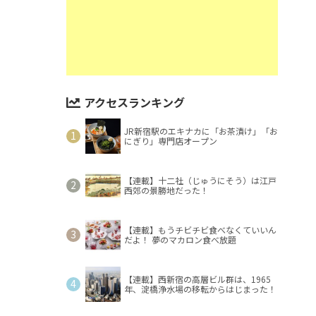
アクセスランキング
JR新宿駅のエキナカに「お茶漬け」「お
にぎり」専門店オープン
【連載】十二社（じゅうにそう）は江戸
西郊の景勝地だった！
【連載】もうチビチビ食べなくていいん
だよ！ 夢のマカロン食べ放題
【連載】西新宿の高層ビル群は、1965
年、淀橋浄水場の移転からはじまった！