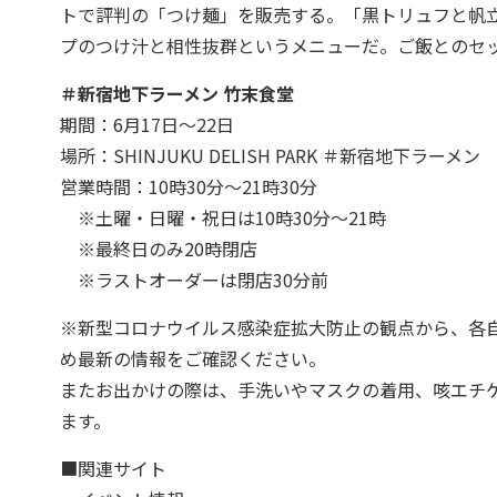
トで評判の「つけ麺」を販売する。「黒トリュフと帆
プのつけ汁と相性抜群というメニューだ。ご飯とのセ
＃新宿地下ラーメン 竹末食堂
期間：6月17日～22日
場所：SHINJUKU DELISH PARK ＃新宿地下ラーメン
営業時間：10時30分～21時30分
※土曜・日曜・祝日は10時30分～21時
※最終日のみ20時閉店
※ラストオーダーは閉店30分前
※新型コロナウイルス感染症拡大防止の観点から、各
め最新の情報をご確認ください。
またお出かけの際は、手洗いやマスクの着用、咳エチ
ます。
■関連サイト