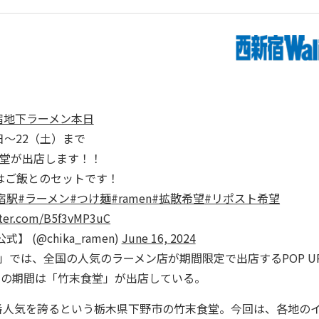
宿地下ラーメン本日
日〜22（土）まで
堂が出店します！！
はご飯とのセットです！
宿駅
#ラーメン
#つけ麺
#ramen
#拡散希望
#リポスト希望
tter.com/B5f3vMP3uC
 (@chika_ramen)
June 16, 2024
ARK」では、全国の人気のラーメン店が期間限定で出店するPOP U
2日の期間は「竹末食堂」が出店している。
人気を誇るという栃木県下野市の竹末食堂。今回は、各地の