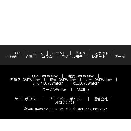
TOP
ニュース
イベント
グルメ
スポット
生放送
企画
コラム
デジタル冊子
レポート
データ
エリアLOVEWalker
横浜LOVEWalker
西新宿LOVEWalker
夜景LOVEWalker
九州LOVEWalker
丸の内LOVEWalker
戦国LOVEWalker
ラーメンWalker
ASCII.jp
サイトポリシー
プライバシーポリシー
運営会社
お問い合わせ
©KADOKAWA ASCII Research Laboratories, Inc. 2026