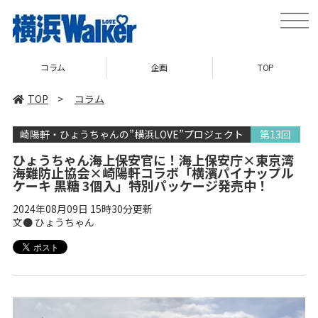
toggl
navig
企画
TOP
ニュース
TOP
>
コラム
崎陽軒・ひょうちゃんの”横浜LOVE”プロジェクト
第13回
ひょうちゃん海上保安官に！海上保安庁×東京湾
海難防止協会×崎陽軒コラボ「横濱パイナップル
ケーキ 黒糖 3個入」特別パッケージ発売中！
2024年08月09日 15時30分更新
文● ひょうちゃん