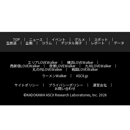
TOP
ニュース
イベント
グルメ
スポット
生放送
企画
コラム
デジタル冊子
レポート
データ
エリアLOVEWalker
横浜LOVEWalker
西新宿LOVEWalker
夜景LOVEWalker
九州LOVEWalker
丸の内LOVEWalker
戦国LOVEWalker
ラーメンWalker
ASCII.jp
サイトポリシー
プライバシーポリシー
運営会社
お問い合わせ
©KADOKAWA ASCII Research Laboratories, Inc. 2026