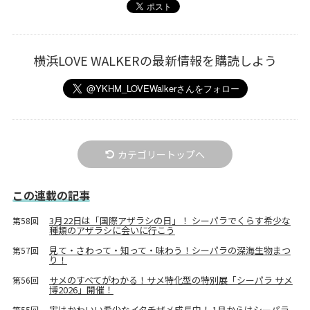
横浜LOVE WALKERの最新情報を購読しよう
カテゴリートップへ
この連載の記事
3月22日は「国際アザラシの日」！ シーパラでくらす希少な
第58回
種類のアザラシに会いに行こう
見て・さわって・知って・味わう！シーパラの深海生物まつ
第57回
り！
サメのすべてがわかる！サメ特化型の特別展「シーパラ サメ
第56回
博2026」開催！
実はかわいい希少なイタチザメ成長中！ 1月からはシーパラ
第55回