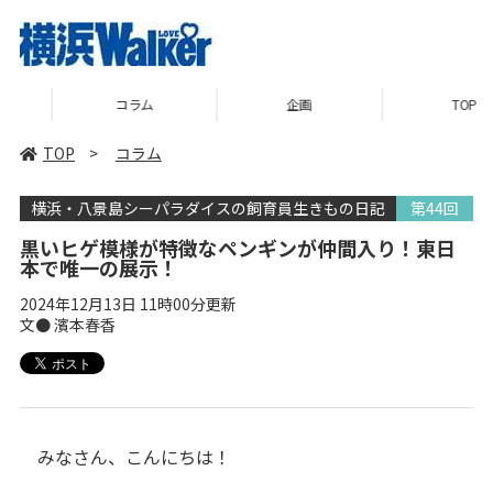
コラム
企画
TOP
TOP
>
コラム
横浜・八景島シーパラダイスの飼育員生きもの日記
第44回
黒いヒゲ模様が特徴なペンギンが仲間入り！東日
本で唯一の展示！
2024年12月13日 11時00分更新
文● 濱本春香
みなさん、こんにちは！