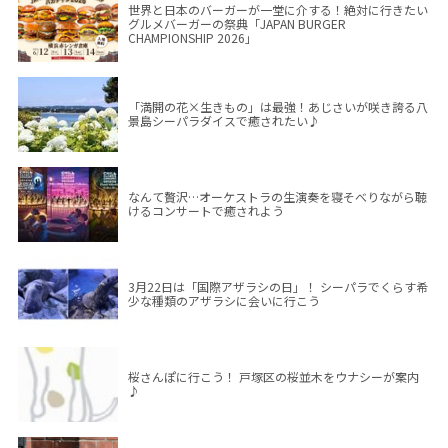
世界と日本のバーガーが一堂に介する！絶対に行きたい
グルメバーガーの祭典「JAPAN BURGER
CHAMPIONSHIP 2026」
「満開の花×生きもの」は最強！あじさいが咲き誇る八
景島シーパラダイスで癒されたい♪
なんて贅沢…オーケストラの生演奏を寝そべりながら聴
けるコンサートで癒されよう
3月22日は「国際アザラシの日」！ シーパラでくらす希
少な種類のアザラシに会いに行こう
桜さんぽに行こう！ 戸塚区の桜並木をウナシーが案内
♪