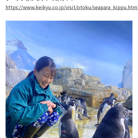
https://www.keikyu.co.jp/visit/otoku/seapara_kippu.htm