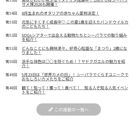
サメ博2026も開催！
8月生まれのオタリアの赤ちゃん愛称決定！
第54回
元気にすくすく成長中♡ この夏1歳を迎えたバンドウイルカ
第53回
のこどもたち！
SDGsシアターで出会える動物たちとシーパラでの取り組み
第52回
を紹介！
どんなことにも興味津々、好奇心旺盛な「まつり」2歳にな
第51回
りました！
派手な体色は○○を防ぐため！？ヤドクガエルの魅力を紹
第50回
介！
5月23日は「世界カメの日」！ シーパラでくらすユニークで
第49回
おもしろいカメたちをご紹介
観て！知って！獲って！食べて！ 知る人ぞ知る人気イベン
第48回
トをご紹介！
この連載の一覧へ