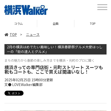
toggle
naviga
企画
TOP
ニュース
TOP
>
ニュース
2月の横浜はめでたい美味しい！横浜春節祭グルメ大使はっし
ーの「街の達人とグルメ」
まちの魅力から春節の楽しみ方までを横浜・元町のプロに聞く
横浜きっての専門店街・元町ストリート スーツも
靴もコートも、ここで買えば間違いなし！
2025年02月25日 15時00分更新
文● LOVEWalker編集部