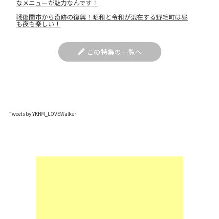
なメニューが魅力なんです！
戦後闇市から奇跡の復興！昭和と令和が混在する野毛町は昼
も夜も楽しい！
この特集の一覧へ
Tweets by YKHM_LOVEWalker