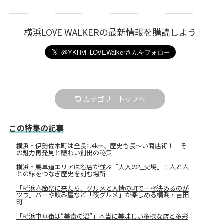
横浜LOVE WALKERの最新情報を購読しよう
カテゴリートップへ
この特集の記事
横浜・伊勢佐木町は全長1.4km、歴史も長～い商店街！ そ
の魅力再発見と賑わい創出の秘策
横浜・馬車道エリアは名店が並ぶ「大人の社交場」！人と人
との縁をつなぎ歴史を刻む場所
「横浜春節祭に来たら、グルメと人情の町で一杯決めるのが
ツウ」バーや飲み屋など「夜グルメ」が楽しめる横浜・吉田
町
「横浜中華街は“美食の沼”」本当に美味しい多様な店と多彩