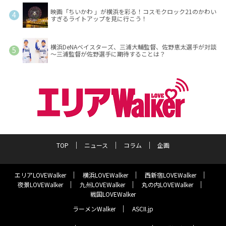
映画「ちいかわ 」が横浜を彩る！コスモクロック21のかわい
すぎるライトアップを見に行こう！
横浜DeNAベイスターズ、三浦大輔監督、佐野恵太選手が対談
～三浦監督が佐野選手に期待することは？
TOP
ニュース
コラム
企画
エリアLOVEWalker
横浜LOVEWalker
西新宿LOVEWalker
夜景LOVEWalker
九州LOVEWalker
丸の内LOVEWalker
戦国LOVEWalker
ラーメンWalker
ASCII.jp