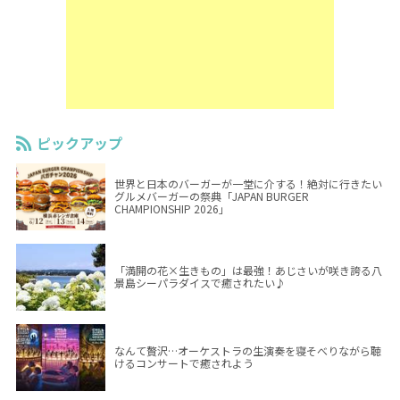
ピックアップ
世界と日本のバーガーが一堂に介する！絶対に行きたい
グルメバーガーの祭典「JAPAN BURGER
CHAMPIONSHIP 2026」
「満開の花×生きもの」は最強！あじさいが咲き誇る八
景島シーパラダイスで癒されたい♪
なんて贅沢…オーケストラの生演奏を寝そべりながら聴
けるコンサートで癒されよう