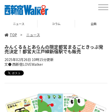
toggle
naviga
ニュース
コラム
企画
TOP
>
ニュース
みんくる＆とあらんの限定都営まるごときっぷ発
売決定！都営大江戸線新宿駅でも販売
2025年02月26日 10時15分更新
文● 西新宿LOVEWalker