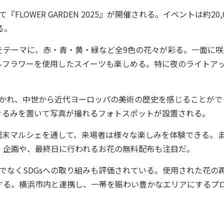
LOWER GARDEN 2025』が開催される。イベントは約20,
る。
useum」をテーマに、赤・青・黄・緑など全9色の花々が彩る。一面に
ルフラワーを使用したスイーツも楽しめる。特に夜のライトア
に分かれ、中世から近代ヨーロッパの美術の歴史を感じることがで
ぐるみを置いて写真が撮れるフォトスポットが設置される。
末マルシェを通して、来場者は様々な楽しみを体験できる。
」企画や、最終日に行われるお花の無料配布も注目だ。
てだけでなくSDGsへの取り組みも評価されている。使用された花の
する。横浜市内と連携し、一帯を賑わい豊かなエリアにするプ