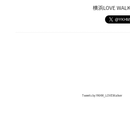
横浜LOVE W
Tweets by YKHM_LOVEWalker