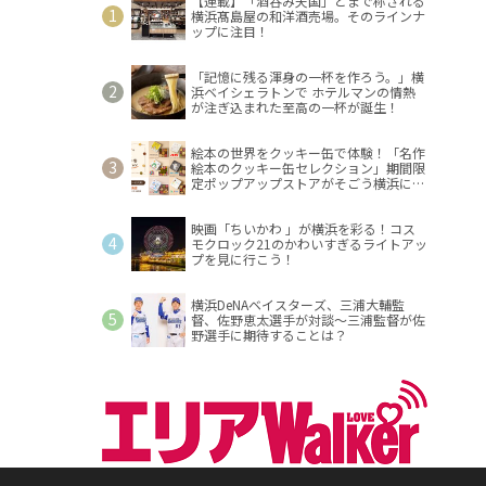
【連載】「酒呑み天国」とまで称される
横浜髙島屋の和洋酒売場。そのラインナ
ップに注目！
「記憶に残る渾身の一杯を作ろう。」横
浜ベイシェラトンで ホテルマンの情熱
が注ぎ込まれた至高の一杯が誕生！
絵本の世界をクッキー缶で体験！「名作
絵本のクッキー缶セレクション」期間限
定ポップアップストアがそごう横浜に登
場！
映画「ちいかわ 」が横浜を彩る！コス
モクロック21のかわいすぎるライトアッ
プを見に行こう！
横浜DeNAベイスターズ、三浦大輔監
督、佐野恵太選手が対談～三浦監督が佐
野選手に期待することは？