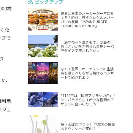
ピックアップ
000株
世界と日本のバーガーが一堂に介
する！絶対に行きたいグルメバー
ガーの祭典「JAPAN BURGER
CHAMPIONSHIP 2026」
咲く花
ップで
「満開の花×生きもの」は最強！
あじさいが咲き誇る八景島シーパ
ラダイスで癒されたい♪
き
なんて贅沢…オーケストラの生演
奏を寝そべりながら聴けるコンサ
ートで癒されよう
また、
3月22日は「国際アザラシの日」！
シーパラでくらす希少な種類のア
再利用
ザラシに会いに行こう
ロジェ
桜さんぽに行こう！ 戸塚区の桜並
木をウナシーが案内♪