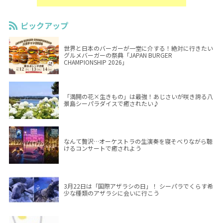
ピックアップ
世界と日本のバーガーが一堂に介する！絶対に行きたい
グルメバーガーの祭典「JAPAN BURGER
CHAMPIONSHIP 2026」
「満開の花×生きもの」は最強！あじさいが咲き誇る八
景島シーパラダイスで癒されたい♪
なんて贅沢…オーケストラの生演奏を寝そべりながら聴
けるコンサートで癒されよう
3月22日は「国際アザラシの日」！ シーパラでくらす希
少な種類のアザラシに会いに行こう