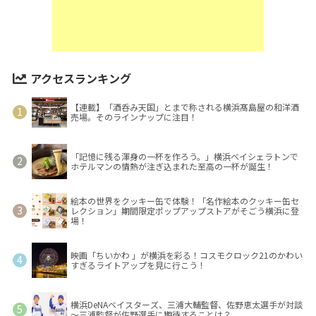
アクセスランキング
【連載】「酒呑み天国」とまで称される横浜髙島屋の和洋酒
売場。そのラインナップに注目！
「記憶に残る渾身の一杯を作ろう。」横浜ベイシェラトンで
ホテルマンの情熱が注ぎ込まれた至高の一杯が誕生！
絵本の世界をクッキー缶で体験！「名作絵本のクッキー缶セ
レクション」期間限定ポップアップストアがそごう横浜に登
場！
映画「ちいかわ 」が横浜を彩る！コスモクロック21のかわい
すぎるライトアップを見に行こう！
横浜DeNAベイスターズ、三浦大輔監督、佐野恵太選手が対談
～三浦監督が佐野選手に期待することは？