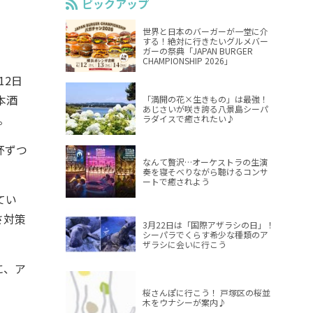
ピックアップ
世界と日本のバーガーが一堂に介
する！絶対に行きたいグルメバー
ガーの祭典「JAPAN BURGER
CHAMPIONSHIP 2026」
12日
本酒
「満開の花×生きもの」は最強！
あじさいが咲き誇る八景島シーパ
。
ラダイスで癒されたい♪
杯ずつ
なんて贅沢…オーケストラの生演
奏を寝そべりながら聴けるコンサ
ートで癒されよう
てい
さ対策
3月22日は「国際アザラシの日」！
シーパラでくらす希少な種類のア
ザラシに会いに行こう
に、ア
桜さんぽに行こう！ 戸塚区の桜並
木をウナシーが案内♪