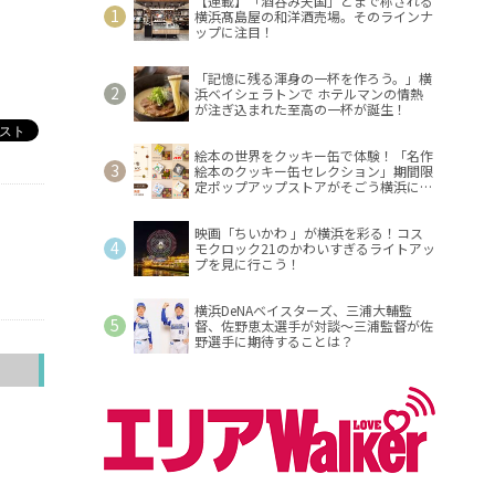
【連載】「酒呑み天国」とまで称される
横浜髙島屋の和洋酒売場。そのラインナ
ップに注目！
「記憶に残る渾身の一杯を作ろう。」横
浜ベイシェラトンで ホテルマンの情熱
が注ぎ込まれた至高の一杯が誕生！
絵本の世界をクッキー缶で体験！「名作
絵本のクッキー缶セレクション」期間限
定ポップアップストアがそごう横浜に登
場！
映画「ちいかわ 」が横浜を彩る！コス
モクロック21のかわいすぎるライトアッ
プを見に行こう！
横浜DeNAベイスターズ、三浦大輔監
督、佐野恵太選手が対談～三浦監督が佐
野選手に期待することは？
へ