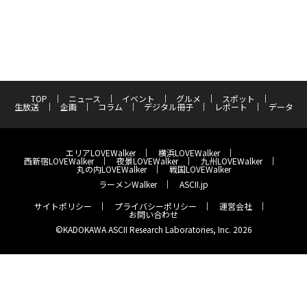
TOP
ニュース
イベント
グルメ
スポット
生放送
企画
コラム
デジタル冊子
レポート
データ
エリアLOVEWalker
横浜LOVEWalker
西新宿LOVEWalker
夜景LOVEWalker
九州LOVEWalker
丸の内LOVEWalker
戦国LOVEWalker
ラーメンWalker
ASCII.jp
サイトポリシー
プライバシーポリシー
運営会社
お問い合わせ
©KADOKAWA ASCII Research Laboratories, Inc. 2026