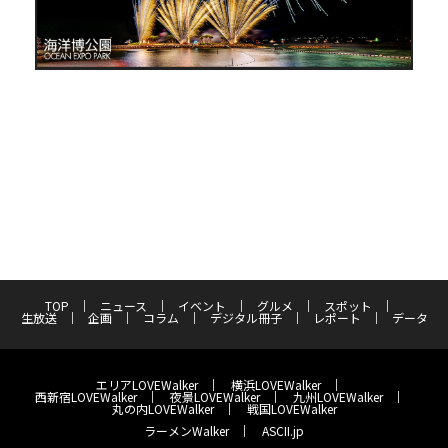
TOP
ニュース
イベント
グルメ
スポット
生放送
企画
コラム
デジタル冊子
レポート
データ
エリアLOVEWalker
横浜LOVEWalker
西新宿LOVEWalker
夜景LOVEWalker
九州LOVEWalker
丸の内LOVEWalker
戦国LOVEWalker
ラーメンWalker
ASCII.jp