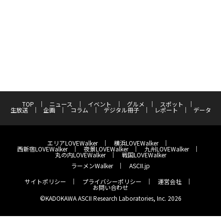
TOP
ニュース
イベント
グルメ
スポット
生放送
企画
コラム
デジタル冊子
レポート
データ
エリアLOVEWalker
横浜LOVEWalker
西新宿LOVEWalker
夜景LOVEWalker
九州LOVEWalker
丸の内LOVEWalker
戦国LOVEWalker
ラーメンWalker
ASCII.jp
サイトポリシー
プライバシーポリシー
運営会社
お問い合わせ
©KADOKAWA ASCII Research Laboratories, Inc. 2026