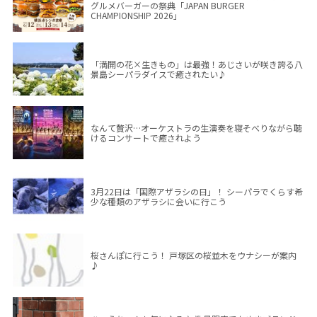
グルメバーガーの祭典「JAPAN BURGER
CHAMPIONSHIP 2026」
「満開の花×生きもの」は最強！あじさいが咲き誇る八
景島シーパラダイスで癒されたい♪
なんて贅沢…オーケストラの生演奏を寝そべりながら聴
けるコンサートで癒されよう
3月22日は「国際アザラシの日」！ シーパラでくらす希
少な種類のアザラシに会いに行こう
桜さんぽに行こう！ 戸塚区の桜並木をウナシーが案内
♪