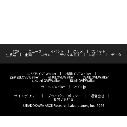
TOP
ニュース
イベント
グルメ
スポット
生放送
企画
コラム
デジタル冊子
レポート
データ
エリアLOVEWalker
横浜LOVEWalker
西新宿LOVEWalker
夜景LOVEWalker
九州LOVEWalker
丸の内LOVEWalker
戦国LOVEWalker
ラーメンWalker
ASCII.jp
サイトポリシー
プライバシーポリシー
運営会社
お問い合わせ
©KADOKAWA ASCII Research Laboratories, Inc. 2026