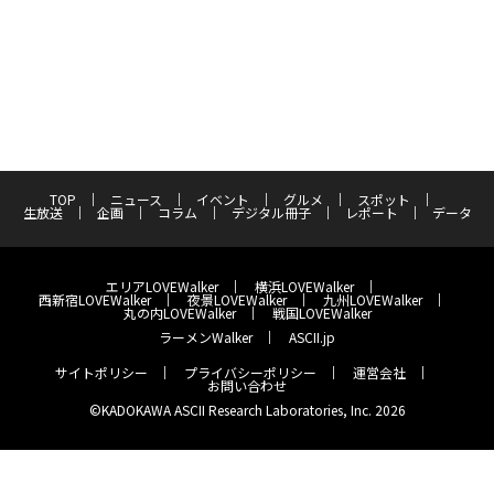
TOP
ニュース
イベント
グルメ
スポット
生放送
企画
コラム
デジタル冊子
レポート
データ
エリアLOVEWalker
横浜LOVEWalker
西新宿LOVEWalker
夜景LOVEWalker
九州LOVEWalker
丸の内LOVEWalker
戦国LOVEWalker
ラーメンWalker
ASCII.jp
サイトポリシー
プライバシーポリシー
運営会社
お問い合わせ
©KADOKAWA ASCII Research Laboratories, Inc. 2026