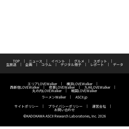
TOP
ニュース
イベント
グルメ
スポット
生放送
企画
コラム
デジタル冊子
レポート
データ
エリアLOVEWalker
横浜LOVEWalker
西新宿LOVEWalker
夜景LOVEWalker
九州LOVEWalker
丸の内LOVEWalker
戦国LOVEWalker
ラーメンWalker
ASCII.jp
サイトポリシー
プライバシーポリシー
運営会社
お問い合わせ
©KADOKAWA ASCII Research Laboratories, Inc. 2026