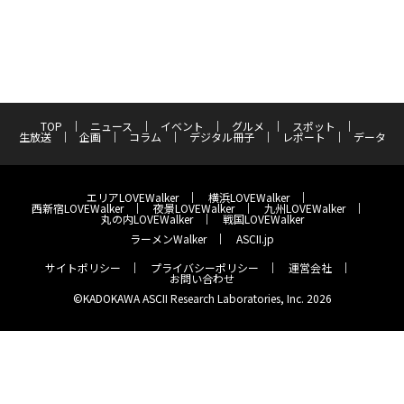
TOP
ニュース
イベント
グルメ
スポット
生放送
企画
コラム
デジタル冊子
レポート
データ
エリアLOVEWalker
横浜LOVEWalker
西新宿LOVEWalker
夜景LOVEWalker
九州LOVEWalker
丸の内LOVEWalker
戦国LOVEWalker
ラーメンWalker
ASCII.jp
サイトポリシー
プライバシーポリシー
運営会社
お問い合わせ
©KADOKAWA ASCII Research Laboratories, Inc. 2026